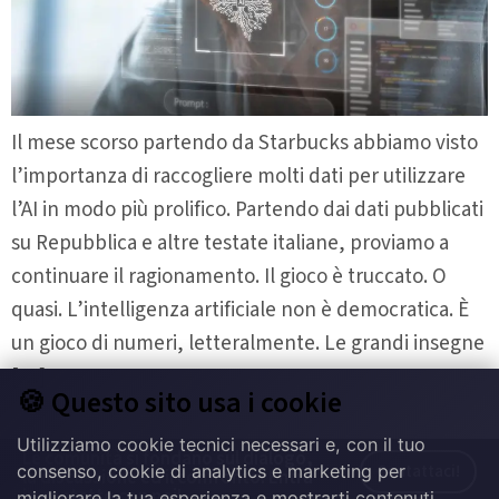
Il mese scorso partendo da Starbucks abbiamo visto
l’importanza di raccogliere molti dati per utilizzare
l’AI in modo più prolifico. Partendo dai dati pubblicati
su Repubblica e altre testate italiane, proviamo a
continuare il ragionamento. Il gioco è truccato. O
quasi. L’intelligenza artificiale non è democratica. È
un gioco di numeri, letteralmente. Le grandi insegne
[…]
🍪 Questo sito usa i cookie
Utilizziamo cookie tecnici necessari e, con il tuo
Le comunità si fondano sul dialogo,
consenso, cookie di analytics e marketing per
Contattaci!
la discussione ed il confronto. Entra
in contatto con noi!
migliorare la tua esperienza e mostrarti contenuti